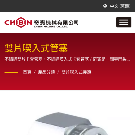
中文 (繁體)
雙片喫入式管塞
不鏽鋼雙片卡套管塞、不鏽鋼喫入式卡套管塞 / 奇賓是一間專門製
作不銹鋼空油壓管配件接頭的公司，從樣品、設計、繪圖原直到最
首頁
/
產品分類
/
雙片喫入式接頭
終成品之一系列生產製造，且為客戶提供全方位的銷售服務。