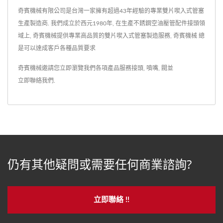
奇賓機械有限公司是台灣一家擁有超過43年經驗的專業雙片喫入式管塞
生產製造商. 我們成立於西元1980年, 在生產不銹鋼空油壓管配件接頭領
域上, 奇賓機械提供專業高品質的雙片喫入式管塞製造服務, 奇賓機械 總
是可以達成客戶各種品質要求
奇賓機械邀請您立即瀏覽我們各項產品服務
接頭
,
噴嘴
,
閥
並
立即聯絡我們
.
仍有其他疑問或需要任何商業諮詢?
立即聯絡 !!