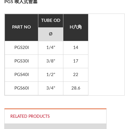
PGS 喫入式管塞
TUBE OD
PART NO
H六角
Ø
PGS20I
1/4"
14
PGS30I
3/8"
17
PGS40I
1/2"
22
PGS60I
3/4"
28.6
RELATED PRODUCTS