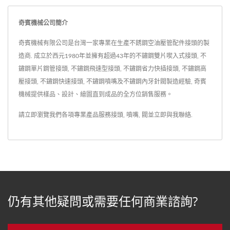
奇賓機械公司簡介
奇賓機械有限公司是台灣一家專業在生產不銹鋼空油壓管配件接頭的製
造商. 成立於西元1980年並擁有超過43年的不鏽鋼雙片喫入式接頭, 不
鏽鋼單片鋼管接頭, 不鏽鋼飛速型接頭, 不鏽鋼省力快插接頭, 不鏽鋼高
壓接頭, 不鏽鋼快速接頭, 不鏽鋼噴嘴及不鏽鋼內牙針閥製造經驗, 奇賓
機械提供樣品、設計、繪圖直到成品的全方位銷售服務。
請立即瀏覽我們各項專業產品服務
接頭
,
噴嘴
,
閥
並
立即與我聯絡
.
仍有其他疑問或需要任何商業諮詢?