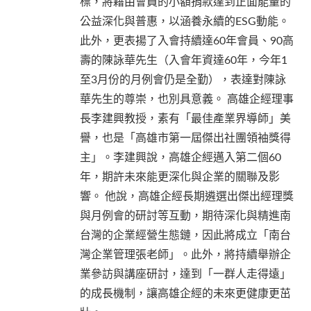
標，將藉由會員的小額捐款達到正面能量的
公益深化與普惠，以涵養永續的ESG動能。
此外，更表揚了入會持續達60年會員、90高
壽的陳詠華先生（入會年資達60年，今年1
至3月份的月例會仍是全勤），表達對陳詠
華先生的尊崇，也別具意義。 高雄企經理事
長李建興教授，素有「最佳產業界導師」美
譽，也是「高雄市第一屆傑出社團領袖獎得
主」。李建興說，高雄企經邁入第二個60
年，期許未來能更深化與企業的關聯及影
響。 他說，高雄企經長期遴選出傑出經理獎
與月例會的研討等互動，期待深化與精進南
台灣的企業經營生態鏈，因此將成立「南台
灣企業管理張老師」。此外，將持續舉辦企
業參訪與講座研討，達到「一群人走得遠」
的成長機制，讓高雄企經的未來更健康更茁