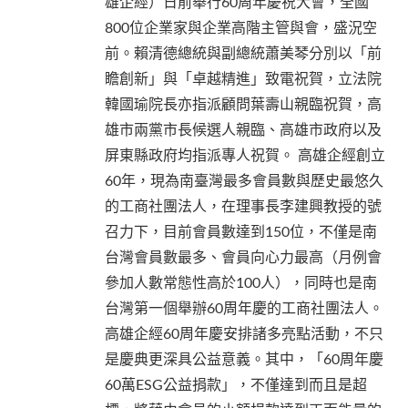
雄企經）日前舉行60周年慶祝大會，全國
800位企業家與企業高階主管與會，盛況空
前。賴清德總統與副總統蕭美琴分別以「前
瞻創新」與「卓越精進」致電祝賀，立法院
韓國瑜院長亦指派顧問葉壽山親臨祝賀，高
雄市兩黨市長候選人親臨、高雄市政府以及
屏東縣政府均指派專人祝賀。 高雄企經創立
60年，現為南臺灣最多會員數與歷史最悠久
的工商社團法人，在理事長李建興教授的號
召力下，目前會員數達到150位，不僅是南
台灣會員數最多、會員向心力最高（月例會
參加人數常態性高於100人），同時也是南
台灣第一個舉辦60周年慶的工商社團法人。
高雄企經60周年慶安排諸多亮點活動，不只
是慶典更深具公益意義。其中，「60周年慶
60萬ESG公益捐款」，不僅達到而且是超