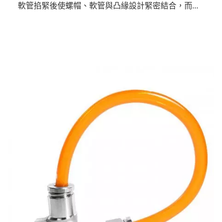
軟管掐緊後使螺帽、軟管與凸緣設計緊密結合，而形
成一個穩固之密封。飛速型接頭與軟管連接時不需焊
接，有利於防火、防爆和高空作業，並能消除焊接不
慎帶來的弊端。因而飛速型接頭是煉油、化工、石
油、天然氣、食品、製藥、儀器儀表等系統自控裝置
管路中的一種較普遍使用的連接件。