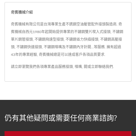
奇賓機械介紹
奇賓機械有限公司是台灣專業生產不銹鋼空油壓管配件接頭製造商. 奇
賓機械自西元1980年起開始提供專業的不鏽鋼雙片喫入式接頭, 不鏽鋼
單片鋼管接頭, 不鏽鋼飛速型接頭, 不鏽鋼省力快插接頭, 不鏽鋼高壓接
頭, 不鏽鋼快速接頭, 不鏽鋼噴嘴及不鏽鋼內牙針閥...等服務. 擁有超過
43年的專業經驗, 奇賓機械總是可以達成客戶各項品質要求.
請立即瀏覽我們各項專業產品服務
接頭
,
噴嘴
,
閥
或
立即聯絡我們
.
仍有其他疑問或需要任何商業諮詢?