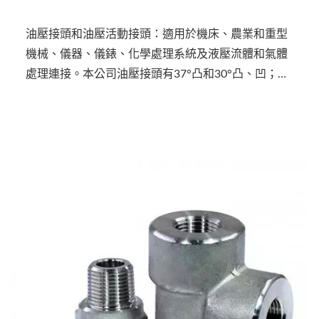
油壓接頭和油壓活動接頭：適用於機床、農業和重型
機械、儀器、儀錶、化學處理系統及液壓流體和氣體
處理連接。本公司油壓接頭有37°凸和30°凸、凹；油
壓活動接頭則分別有37°凹和30°凸。皆按照JIC、JIS
及BS5200國際標準製作。（奇賓油壓系列接頭因應台
灣市場，尺寸上較為精巧，如需完全符合國際標準規
範請洽詢本公司。）軟管夾頭：適用於液壓動力輸送
或水、氣、油等流體的配管連接。油壓接頭、油壓活
動接頭、軟管夾頭均不需使用密封圈（O-ring）即可
達到優良的密封效果，且具有承受高壓力、安裝簡易
等特性，廣泛應用於多種產業。