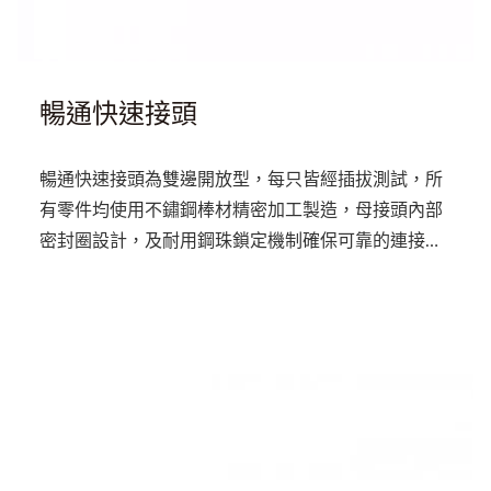
暢通快速接頭
暢通快速接頭為雙邊開放型，每只皆經插拔測試，所
有零件均使用不鏽鋼棒材精密加工製造，母接頭內部
密封圈設計，及耐用鋼珠鎖定機制確保可靠的連接。
母接頭及公接頭皆無錐閥設計，為直通最大流量。斷
開連接時，流體從母接頭和公接頭端流出。