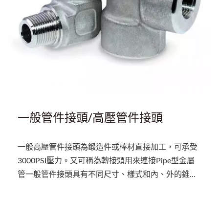
一般管件接頭/高壓管件接頭
一般高壓管件接頭為鍛造件或棒材直接加工，可承受
3000PSI壓力。又可稱為轉接頭用來連接Pipe型金屬
管一般管件接頭具有不同尺寸、樣式和內、外的錐度
螺紋牙，樣式包括直型、彎頭、三通。內外牙接頭，
可方便轉換不同所需螺紋牙或接頭樣式，安裝前須先
於管外牙（PT、NPT）塗抹密封膠或纏繞止洩帶，以