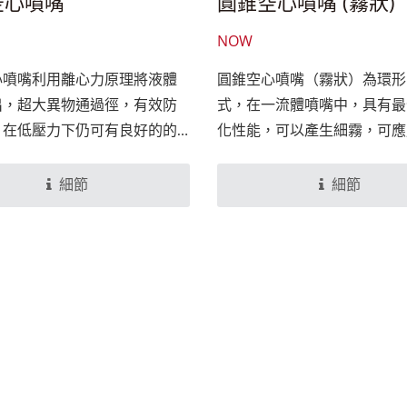
空心噴嘴
圓錐空心噴嘴 (霧狀)
NOW
心噴嘴利用離心力原理將液體
圓錐空心噴嘴（霧狀）為環形
出，超大異物通過徑，有效防
式，在一流體噴嘴中，具有最
。在低壓力下仍可有良好的的
化性能，可以產生細霧，可應
果，能夠產生最細微噴霧粒
控室內加濕、園藝設施上。
以經常應用在各種工業廢氣洗
細節
細節
溫用途中，在氣體冷卻、空氣
氣體洗淨以及化學反應之使用
良好的效果。