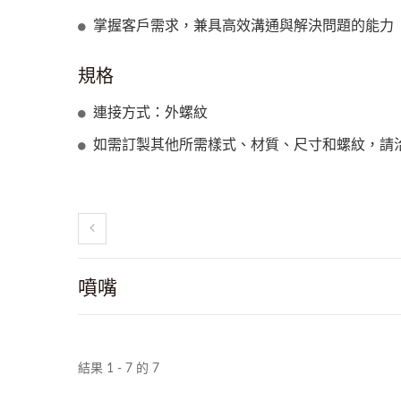
掌握客戶需求，兼具高效溝通與解決問題的能力
規格
連接方式：外螺紋
如需訂製其他所需樣式、材質、尺寸和螺紋，請
噴嘴
2025 漢諾威工業展 Hannover
Messe, 3/31~4/4
結果 1 - 7 的 7