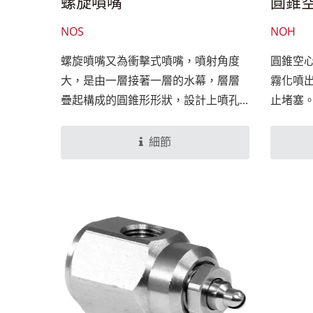
螺旋噴嘴
圓錐
NOS
NOH
螺旋噴嘴又為衝擊式噴嘴，噴射角度
圓錐空
大，是由一層接著一層的水幕，層層
霧化噴
疊起構成的圓錐形形狀，設計上噴孔
止堵塞
口徑大，不易堵塞的特性而被廣泛應
霧化效
用。如濕式廢棄洗滌塔、化學儲槽消
徑，所
細節
防噴嘴等。對於需要噴灑含有固態物
滌與降
質的懸浮液體、潔淨度較差的液體和
加濕、
循環使用的液體，螺旋式噴嘴也是最
上具有
佳選擇。