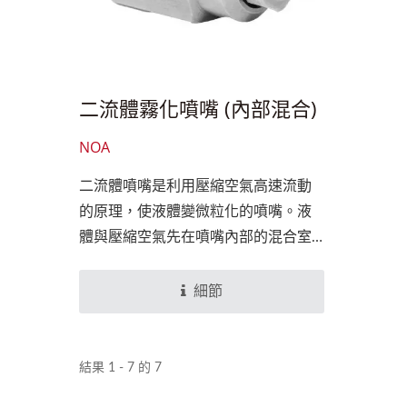
二流體霧化噴嘴 (內部混合)
NOA
二流體噴嘴是利用壓縮空氣高速流動
的原理，使液體變微粒化的噴嘴。液
體與壓縮空氣先在噴嘴內部的混合室
均勻混合，再經由噴嘴噴出。噴出的
形狀是角度20度的扇形霧狀
細節
結果 1 - 7 的 7