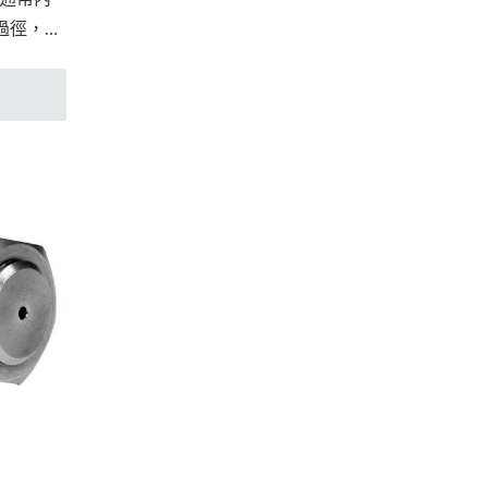
過徑，使
應用於
應用為