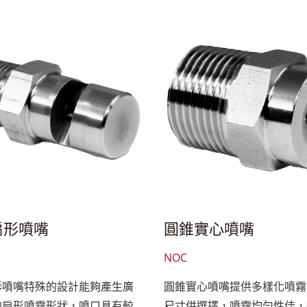
扇形噴嘴
圓錐實心噴嘴
NOC
形噴嘴特殊的設計能夠產生廣
圓錐實心噴嘴提供多樣化噴霧
的扇形噴霧形狀，噴口具有較
尺寸供選擇，噴霧均勻性佳，