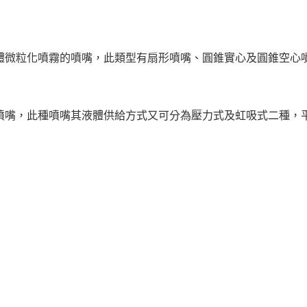
體微粒化噴霧的噴嘴，此類型有扇形噴嘴、圓錐實心及圓錐空心
噴嘴，此種噴嘴其液體供給方式又可分為壓力式及虹吸式二種，