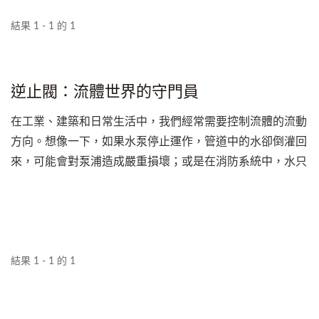
結果 1 - 1 的 1
逆止閥：流體世界的守門員
在工業、建築和日常生活中，我們經常需要控制流體的流動
方向。想像一下，如果水泵停止運作，管道中的水卻倒灌回
來，可能會對泵浦造成嚴重損壞；或是在消防系統中，水只
能朝向火源前進，絕不能倒流。這時，就需要一個能自動把
關的「守門員」，而這個角色正是逆止閥（Check...
結果 1 - 1 的 1