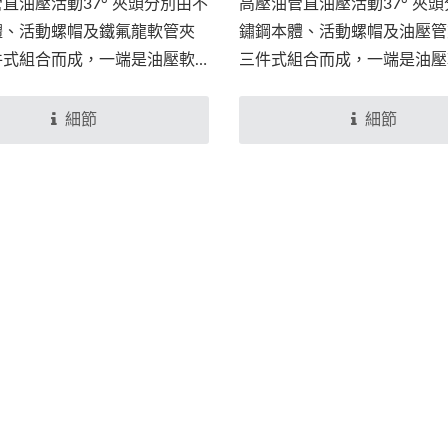
直油壓活動37° 夾頭分別由不
高壓油管直油壓活動37° 夾
體、活動螺帽及鐵氟龍軟管夾
鏽鋼本體、活動螺帽及油壓管
件式組合而成，一端是油壓軟
三件式組合而成，一端是油壓
和本體，將鐵氟龍油壓軟管利
頭和本體，將高壓油壓軟管利
接組合。另一端是37°...
壓接組合。另一端是37°...
細節
細節
2025 台北智慧製造展
> 2025 台北國際工
4/16~18
TIMTOS 3/3~3/8