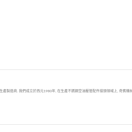
製造商. 我們成立於西元1980年, 在生產不銹鋼空油壓管配件接頭領域上, 奇賓機