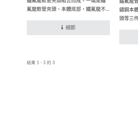
鐵氟龍軟管夾頭組合而成。一端是鐵
鐵氟龍管
氟龍軟管夾頭、本體底部，鐵氟龍不
鏽鋼本
鏽鋼編織管插入此端並利用機器壓接
頭等三
組合另一端是直插管部份，可與雙片
管夾頭
細節
喫入式接頭連接，做到氣、液體串接
用機器壓
的功能。
2025 漢諾威工業展 Hannover
Messe, 3/31~4/4
結果 1 - 3 的 3