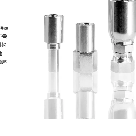
凸接頭
不需
料輸
油
液壓