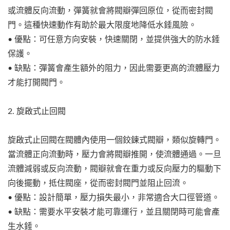
或流體反向流動，彈簧就會將閥瓣彈回原位，從而密封閥
門。這種快速動作有助於最大限度地降低水錘風險。
• 優點：可任意方向安裝，快速關閉，並提供強大的防水錘
保護。
• 缺點：彈簧會產生額外的阻力，因此需要更高的流體壓力
才能打開閥門。
2. 旋啟式止回閥
旋啟式止回閥在閥體內使用一個鉸鍊式閥瓣，類似旋轉門。
當流體正向流動時，壓力會將閥瓣推開，使流體通過。一旦
流體減弱或反向流動，閥瓣就會在重力或反向壓力的驅動下
向後擺動，抵住閥座，從而密封閥門並阻止回流。
• 優點：設計簡單，壓力損失最小，非常適合大口徑管道。
• 缺點：需要水平安裝才能可靠運行，並且關閉時可能會產
生水錘。