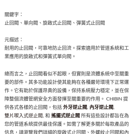
關鍵字：
止回閥、單向閥、旋啟式止回閥、彈簧式止回閥
元描述：
耐用的止回閥，可靠地防止回流。探索適用於管道系統和工
業應用的旋啟式和彈簧式單向閥。
總而言之，止回閥看似不起眼，但實則是流體系統中至關重
要的部件。其多功能設計使其能夠在各種嚴苛環境下正常運
作。它有助於保護昂貴的設備，保持系統壓力穩定，並在保
障整個流體管網安全方面發揮至關重要的作用。 CHIBIN 提
供各式各樣的止回閥，包括
外牙逆止閥
,
內牙逆止閥
,
雙片喫入式逆止閥
, 和
搖擺式逆止閥
所有這些設計都旨在為
您的管道系統提供最佳保護。如需了解更多關於每款產品的
信息，請瀏覽我們詳細的旋啟式止回閥、外螺紋止回閥和內