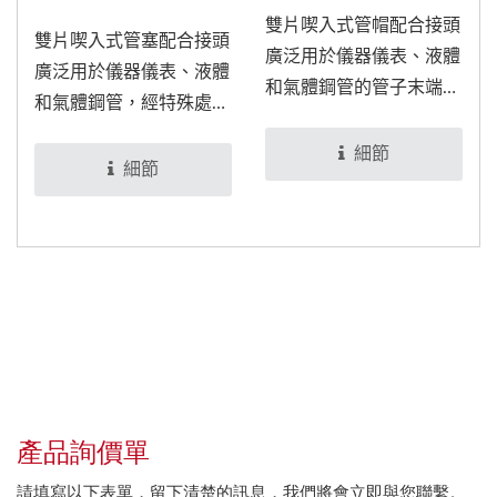
雙片喫入式管帽配合接頭
雙片喫入式管塞配合接頭
廣泛用於儀器儀表、液體
廣泛用於儀器儀表、液體
和氣體鋼管的管子末端
和氣體鋼管，經特殊處理
處，可利用管帽將管子蓋
後，可適用於食品與醫療
住，達到密封效果。
細節
設備。
細節