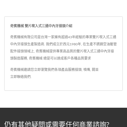
奇賓機械 雙片喫入式三通中內牙接頭介紹
奇賓機械有限公司是台灣一家擁有超過43年經驗的專業雙片喫入式三通
中內牙接頭生產製造商. 我們成立於西元1980年, 在生產不銹鋼空油壓管
配件接頭領域上, 奇賓機械提供專業高品質的雙片喫入式三通中內牙接
頭製造服務, 奇賓機械 總是可以達成客戶各種品質要求
奇賓機械邀請您立即瀏覽我們各項產品服務
接頭
,
噴嘴
,
閥
並
立即聯絡我們
.
仍有其他疑問或需要任何商業諮詢?