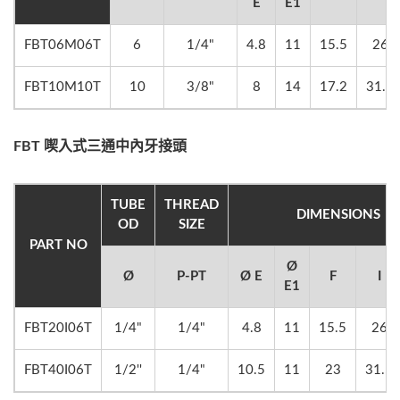
E
E1
FBT06M06T
6
1/4"
4.8
11
15.5
26
FBT10M10T
10
3/8"
8
14
17.2
31.5
FBT 喫入式三通中內牙接頭
TUBE
THREAD
DIMENSIONS
OD
SIZE
PART NO
Ø
Ø
P-PT
Ø E
F
I
E1
FBT20I06T
1/4"
1/4"
4.8
11
15.5
26
FBT40I06T
1/2''
1/4"
10.5
11
23
31.5