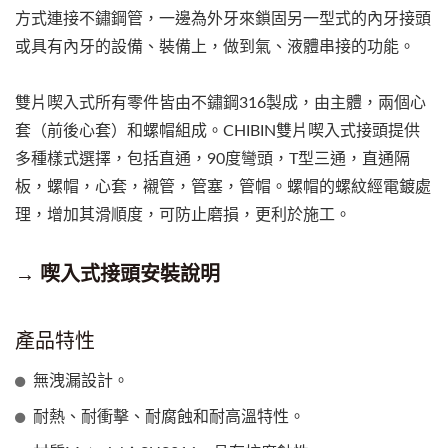
方式連接不鏽鋼管，一邊為外牙來鎖固另一型式的內牙接頭
或具有內牙的設備、裝備上，做到氣、液體串接的功能。
雙片喫入式所有零件皆由不鏽鋼316製成，由主體，兩個心
套（前後心套）和螺帽組成。CHIBIN雙片喫入式接頭提供
多種樣式選擇，包括直通，90度彎頭，T型三通，直通隔
板，螺帽，心套，襯管，管塞，管帽。螺帽的螺紋經電鍍處
理，增加其滑順度，可防止磨損，更利於施工。
→ 喫入式接頭安裝說明
產品特性
無洩漏設計。
耐熱、耐衝擊、耐腐蝕和耐高溫特性。