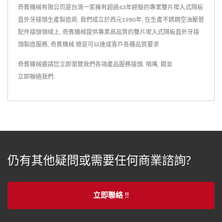
奇賓機械有限公司是台灣一家擁有超過43年經驗的專業雙片喫入式隔板
直外牙接頭生產製造商. 我們成立於西元1980年, 在生產不銹鋼空油壓管
配件接頭領域上, 奇賓機械提供專業高品質的雙片喫入式隔板直外牙接
頭製造服務, 奇賓機械 總是可以達成客戶各種品質要求
奇賓機械邀請您立即瀏覽我們各項產品服務
接頭
,
噴嘴
,
閥
並
立即聯絡我們
.
仍有其他疑問或需要任何商業諮詢?
立即聯絡 !!