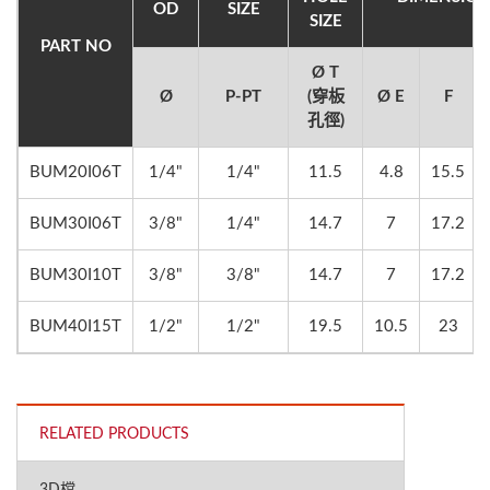
OD
SIZE
SIZE
PART NO
Ø T
Ø
P-PT
(穿板
Ø E
F
孔徑)
BUM20I06T
1/4"
1/4"
11.5
4.8
15.5
BUM30I06T
3/8"
1/4"
14.7
7
17.2
BUM30I10T
3/8"
3/8"
14.7
7
17.2
BUM40I15T
1/2"
1/2"
19.5
10.5
23
RELATED PRODUCTS