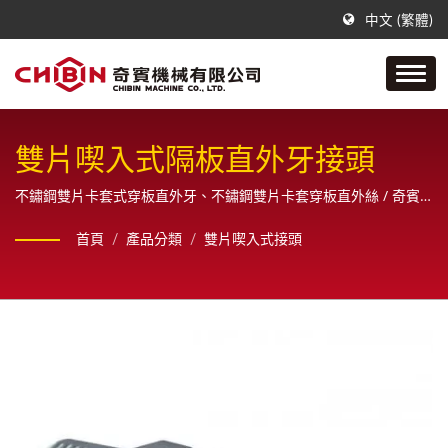
中文 (繁體)
雙片喫入式隔板直外牙接頭
不鏽鋼雙片卡套式穿板直外牙、不鏽鋼雙片卡套穿板直外絲 / 奇賓
是一間專門製作不銹鋼空油壓管配件接頭的公司，從樣品、設計、
首頁
/
產品分類
/
雙片喫入式接頭
繪圖原直到最終成品之一系列生產製造，且為客戶提供全方位的銷
售服務。