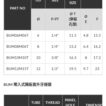
OD
SIZE
SIZE
PART NO
Ø T
Ø
Ø
P-PT
(穿板
F
E
孔徑)
BUM06M06T
6
1/4"
11.5
4.8
15.5
BUM08M06T
8
1/4"
13.2
6.4
16.2
BUM10M10T
10
3/8"
16.3
8
17.2
BUM12M15T
12
1/2"
19.5
9.7
23
BUM 喫入式隔板直外牙接頭
PANEL
TUBE
THREAD
HOLE
DIMENSION