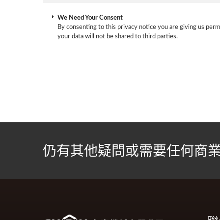
We Need Your Consent
By consenting to this privacy notice you are giving us perm
your data will not be shared to third parties.
仍有其他疑問或需要任何商業