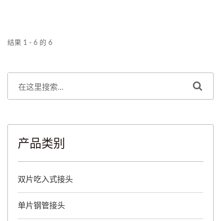
该系统涉及电路和水道，因
此在断开连接时，避免溢出
尤为重要。 除了防滴落的
结果 1 - 6 的 6
功能，这些接头还能最大限
度地减少流体损失，配备手
动锁定机构，这使其成为注
重工作场所安全和环保的用
户的理想选择。
产品类别
双片吃入式接头
单片钢管接头