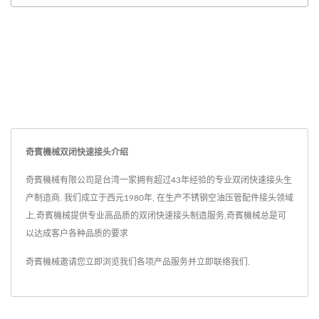
奇賓機械双闭快速接头介绍
奇賓機械有限公司是台湾一家拥有超过43年经验的专业双闭快速接头生
产制造商. 我们成立于西元1980年, 在生产不锈钢空油压管配件接头领域
上,奇賓機械提供专业高品质的双闭快速接头制造服务,奇賓機械总是可
以达成客户各种品质的要求
奇賓機械邀请您立即浏览我们各项产品服务并
立即联络我们
.