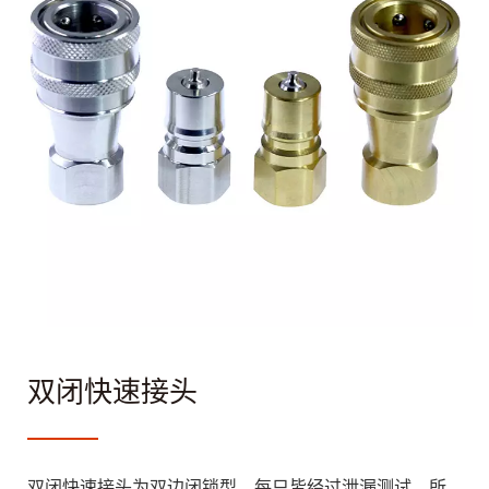
双闭快速接头
双闭快速接头为双边闭锁型，每只皆经过泄漏测试，所