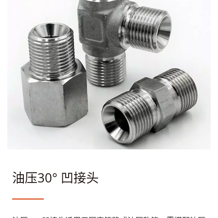
油压30° 凹接头