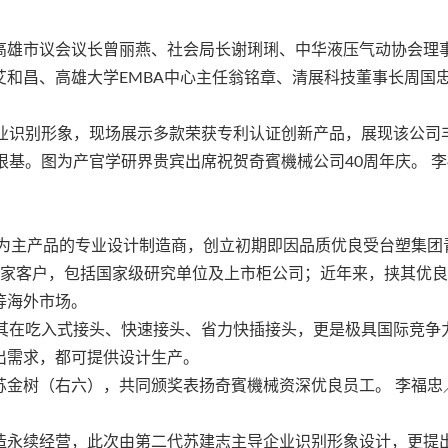
高雄市议会议长曾丽燕、社会局长谢琍琍、中华液压气动协会理
和昌、高雄大学EMBA中心主任翁铭章、清展科技董事长周国
企业识别形象，现场展示多款荣获专利认证创新产品，展现该公司
根基。图为产官学研界贵宾出席祝贺奇賓機械公司40周年庆。 
头为主产品的专业设计制造商，创立初期即因品质优良受台塑集团
千家客户，包括国家级研究单位及上市柜公司；近年来，挟其优
等海外市场。
尤其在吃入式接头、快速接头、省力快插接头，更是极具国际竞争
出需求，都可提供设计生产。
苏金树（右六），共同颁奖表扬奇賓機械资深优良员工。 李福忠
造永续经营，此次由第二代苏建志主导企业识别形象设计，更提