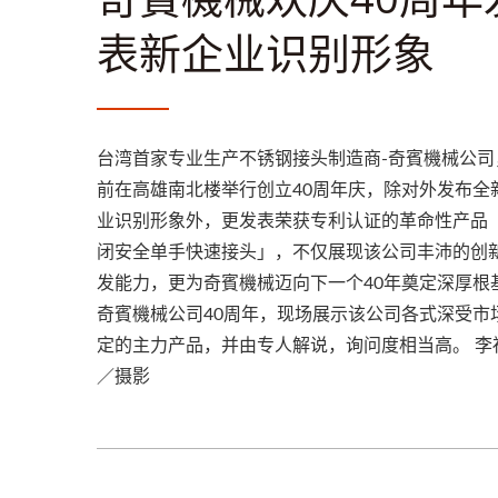
表新企业识别形象
台湾首家专业生产不锈钢接头制造商-奇賓機械公司
前在高雄南北楼举行创立40周年庆，除对外发布全
业识别形象外，更发表荣获专利认证的革命性产品
闭安全单手快速接头」，不仅展现该公司丰沛的创
发能力，更为奇賓機械迈向下一个40年奠定深厚根
奇賓機械公司40周年，现场展示该公司各式深受市
定的主力产品，并由专人解说，询问度相当高。 李
／摄影
2025 汉诺威工业展Hannover
202
Messe, 3/31~4/4