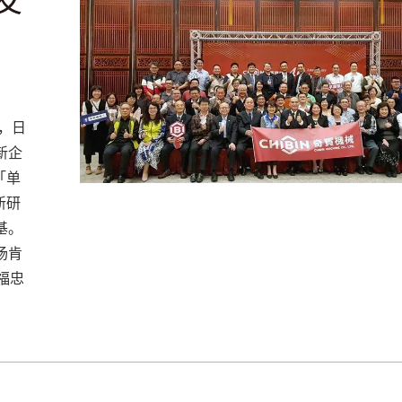
，日
新企
「单
新研
基。
场肯
福忠
5 台北智慧制造展4/16~18
> 2025 台北国际工
TIMTOS 3/3~3/8