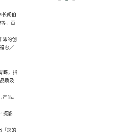
事长胡伯
忠等，百
丰沛的创
李福忠／
青睐，指
良品质及
力产品。
／摄影
出「您的