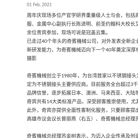
01 Feb, 2021
周年庆现场多位产官学研界重量级人士与会，包括
服、金属中心副执行长陈进明、前圣约翰科大校长艾
余位贵宾参加，现场可说是冠盖云集。
已走过40个年头的奇賓機械公司，对外发表全新
新研发能力，为奇賓機械迈向下一个40年奠定深厚
摄影
奇賓機械创立于1980年，为台湾首家以不锈钢接
定为不锈钢接头主要供应商。目前服务全台超过3
品牌信誉，逐步拓展日本、澳洲、马来西亚、大陆
奇宾共有14大类标准产品，深受顾客推崇使用，
此外，奇宾亦提供全面性客制化服务，只要顾客提
高雄市议会议长曾丽燕（右五）、奇賓機械总经理
奇賓機械总经理苏金树表示，为迈入企业传承及创