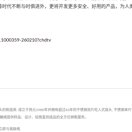
着时代不断与时俱进外，更将开发更多安全、好用的产品，为人
111000359-260210?chdtv
造商. 成立于西元1980年并拥有超过43年的不锈钢双片吃入式接头, 不锈钢单片钢
奇賓機械提供样品、设计、绘图直到成品的全方位销售服务。
立即与我联络
.