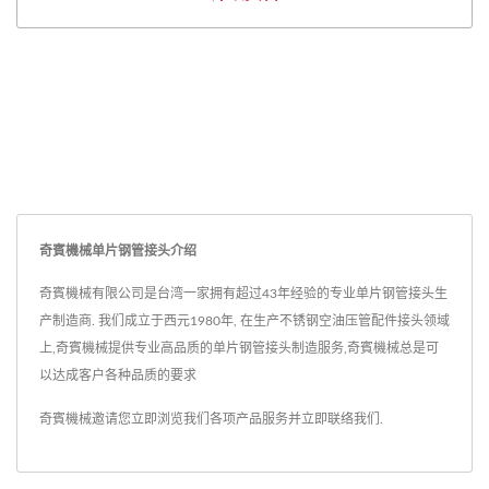
奇賓機械单片钢管接头介绍
奇賓機械有限公司是台湾一家拥有超过43年经验的专业单片钢管接头生
产制造商. 我们成立于西元1980年, 在生产不锈钢空油压管配件接头领域
上,奇賓機械提供专业高品质的单片钢管接头制造服务,奇賓機械总是可
以达成客户各种品质的要求
奇賓機械邀请您立即浏览我们各项产品服务并
立即联络我们
.