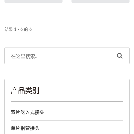
洁剂。设计上搭配畅通母快
洁剂。设计上搭配畅通母快
速接头组合，即可达到管路
速接头组合，即可达到管路
连接或分离，无需工具，简
连接或分离，无需工具，简
单、快速、可靠。
单、快速、可靠。
结果 1 - 6 的 6
产品类别
双片吃入式接头
单片钢管接头