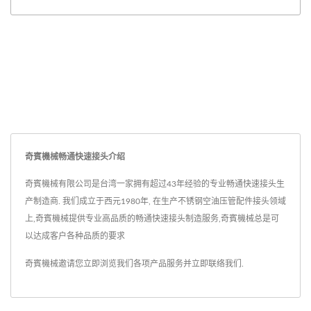
奇賓機械畅通快速接头介绍
奇賓機械有限公司是台湾一家拥有超过43年经验的专业畅通快速接头生
产制造商. 我们成立于西元1980年, 在生产不锈钢空油压管配件接头领域
上,奇賓機械提供专业高品质的畅通快速接头制造服务,奇賓機械总是可
以达成客户各种品质的要求
奇賓機械邀请您立即浏览我们各项产品服务并
立即联络我们
.