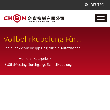
DEUTSCH
Vollbohrkupplung Für
Maximale Durchflusskapazität
Schlauch-Schnellkupplung für die Autowäsche.
Home
/
Kategorie
/
SUSl /Messing Durchgangs-Schnellkupplung