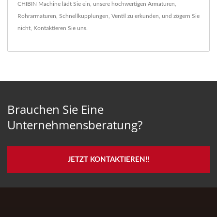
CHIBIN Machine lädt Sie ein, unsere hochwertigen
Armaturen
,
Rohrarmaturen
,
Schnellkupplungen
,
Ventil
zu erkunden, und zögern Sie
nicht,
Kontaktieren Sie uns
.
Brauchen Sie Eine
Unternehmensberatung?
JETZT KONTAKTIEREN!!