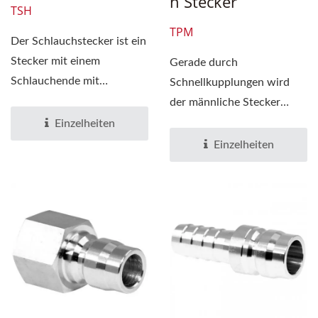
N Stecker
TSH
TPM
Der Schlauchstecker ist ein
Stecker mit einem
Gerade durch
Schlauchende mit
Schnellkupplungen wird
Widerhaken. Eine gerade
der männliche Stecker
Durchgangs-
häufig verwendet, um
Einzelheiten
Schnellkupplung...
Rohrleitungen...
Einzelheiten