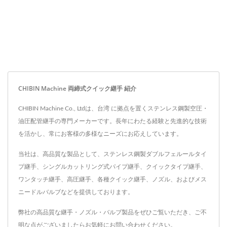
CHIBIN Machine 両締式クイック継手 紹介
CHIBIN Machine Co., Ltdは、台湾 に拠点を置くステンレス鋼製空圧・
油圧配管継手の専門メーカーです。長年にわたる経験と先進的な技術
を活かし、常にお客様の多様なニーズにお応えしています。
当社は、高品質な製品として、ステンレス鋼製ダブルフェルールタイ
プ継手、シングルカットリング式パイプ継手、クイックタイプ継手、
ワンタッチ継手、高圧継手、各種クイック継手、ノズル、およびメス
ニードルバルブなどを提供しております。
弊社の高品質な継手・ノズル・バルブ製品をぜひご覧いただき、ご不
明な点がございましたらお気軽に
お問い合わせください
。