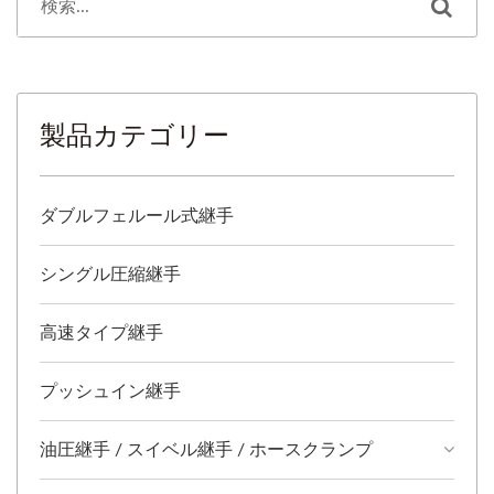
ます。ストレートスルーオ
ます。ストレートスルーオ
スクイック継手と組み合わ
スクイック継手と組み合わ
せることで、工具なしで配
せることで、工具なしで配
管の接続または分離を簡
管の接続または分離を簡
製品カテゴリー
単、迅速、かつ確実に行う
単、迅速、かつ確実に行う
ことができます。
ことができます。
ダブルフェルール式継手
シングル圧縮継手
高速タイプ継手
プッシュイン継手
油圧継手 / スイベル継手 / ホースクランプ