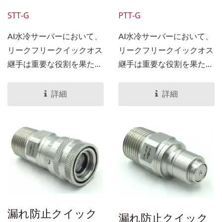
STT-G
PTT-G
AI水冷サーバーにおいて、
AI水冷サーバーにおいて、
リークフリークイックオス
リークフリークイックオス
継手は重要な役割を果たし
継手は重要な役割を果たし
ます。これらの継手は、ウ
ます。これらの継手は、ウ
ォーターブロックや液浸タ
ォーターブロックや液浸タ
詳細
詳細
ンクに直接接続できる液漏
ンクに直接接続できる液漏
れ防止設計を特長としてお
れ防止設計を特長としてお
り、特に人工知能（AI）コ
り、特に人工知能（AI）コ
ンピューティングの冷却シ
ンピューティングの冷却シ
ステムに適しています。シ
ステムに適しています。シ
ステムには回路や水路が含
ステムには回路や水路が含
まれるため、取り外し時に
まれるため、取り外し時に
液漏れを防ぐことが特に重
液漏れを防ぐことが特に重
漏れ防止クイック
漏れ防止クイック
要です。
要です。