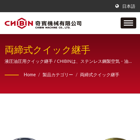
日本語
両締式クイック継手
液圧油圧用クイック継手 / CHIBINは、ステンレス鋼製空気・油圧
配管継手の製造を専門とする会社です。当社は、サンプル企画・
Home
/
製品カテゴリー
/
両締式クイック継手
設計・製図から最終製品の完成に至るまでを一貫して行う「現地
一貫生産体制」を堅持しつつ、お客様に包括的な販売サービスを
提供しています。