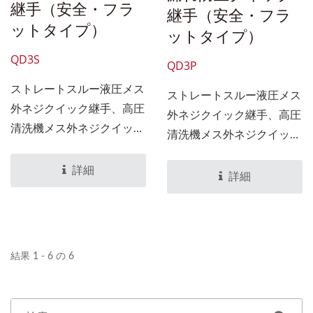
継手（安全・フラ
継手（安全・フラ
ットタイプ）
ットタイプ）
QD3S
QD3P
ストレートスルー液圧メス
ストレートスルー液圧メス
外ネジクイック継手、高圧
外ネジクイック継手、高圧
清洗機メス外ネジクイック
清洗機メス外ネジクイック
継手 ストレートスルーメ
継手 ストレートスルーメ
ス外ネジクイック継手は、
詳細
ス外ネジクイック継手は、
詳細
圧力損失が発生しにくいコ
圧力損失が発生しにくいコ
ーンバルブフリー構造を採
ーンバルブフリー構造を採
用しているため、高粘度の
用しているため、高粘度の
流体や粉体に最適です。高
流体や粉体に最適です。高
結果 1 - 6 の 6
圧水やカーペットクリーナ
圧水やカーペットクリーナ
ーなど、さまざまな媒体ア
ーなど、さまざまな媒体ア
プリケーションに使用でき
プリケーションに使用でき