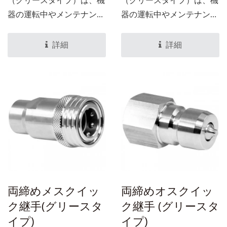
（グリースタイプ）は、機
（グリースタイプ）は、機
器の運転中やメンテナンス
器の運転中やメンテナンス
中に繰り返し接続・切断す
中に繰り返し接続・切断す
る必要がある液圧システム
る必要がある液圧システム
詳細
詳細
パイプラインに適してお
パイプラインに適してお
り、流体の損失や漏れを防
り、流体の損失や漏れを防
ぎます。両締式オスクイッ
ぎます。両締式オスクイッ
ク継手との組み合わせで設
ク継手との組み合わせで設
計されているため、工具な
計されているため、工具な
しでパイプラインの接続・
しでパイプラインの接続・
切断が可能で、迅速、信頼
切断が可能で、迅速、信頼
性、優れた気密性を実現し
性、優れた気密性を実現し
ます。
ます。
両締めメスクイッ
両締めオスクイッ
ク継手(グリースタ
ク継手 (グリースタ
イプ)
イプ)