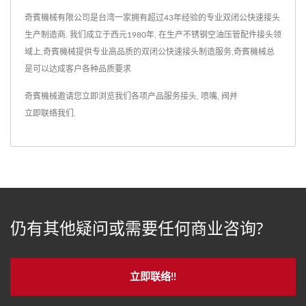
奇賓機械有限公司是台湾一家拥有超过43年经验的专业双闭公快速接头
生产制造商. 我们成立于西元1980年, 在生产不锈钢空油压管配件接头领
域上,奇賓機械提供专业高品质的双闭公快速接头制造服务,奇賓機械总
是可以达成客户各种品质要求
奇賓機械邀请您立即浏览我们各项产品服务
接头
,
喷嘴
,
阀
并
立即联络我们
.
仍有其他疑问或需要任何商业咨询?
立即联络!!