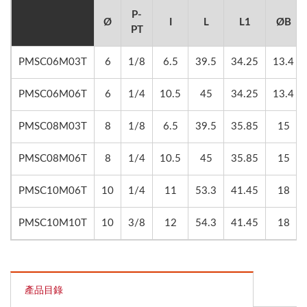
P-
Ø
I
L
L1
ØB
PT
PMSC06M03T
6
1/8
6.5
39.5
34.25
13.4
PMSC06M06T
6
1/4
10.5
45
34.25
13.4
PMSC08M03T
8
1/8
6.5
39.5
35.85
15
PMSC08M06T
8
1/4
10.5
45
35.85
15
PMSC10M06T
10
1/4
11
53.3
41.45
18
PMSC10M10T
10
3/8
12
54.3
41.45
18
產品目錄