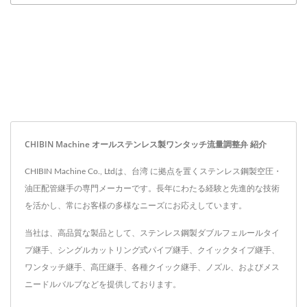
CHIBIN Machine オールステンレス製ワンタッチ流量調整弁 紹介
CHIBIN Machine Co., Ltdは、台湾 に拠点を置くステンレス鋼製空圧・
油圧配管継手の専門メーカーです。長年にわたる経験と先進的な技術
を活かし、常にお客様の多様なニーズにお応えしています。
当社は、高品質な製品として、ステンレス鋼製ダブルフェルールタイ
プ継手、シングルカットリング式パイプ継手、クイックタイプ継手、
ワンタッチ継手、高圧継手、各種クイック継手、ノズル、およびメス
ニードルバルブなどを提供しております。