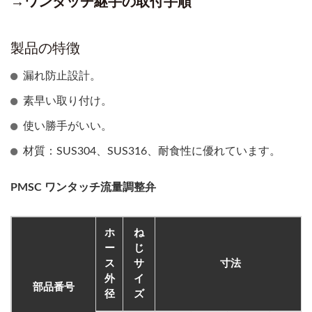
→ワンタッチ継手の取付手順
製品の特徴
漏れ防止設計。
素早い取り付け。
使い勝手がいい。
材質：SUS304、SUS316、耐食性に優れています。
PMSC ワンタッチ流量調整弁
ホ
ね
ー
じ
ス
サ
寸法
外
イ
部品番号
径
ズ