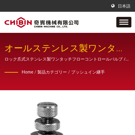
日本語
オールステンレス製ワンタッ
チ流量調整弁
ロック爪式ステンレス製ワンタッチフローコントロールバルブ /
CHIBINは、ステンレス鋼製空気・油圧配管継手の製造を専門とす
Home
/
製品カテゴリー
/
プッシュイン継手
る会社です。 サンプル、設計、図面作成から最終製品まで、一貫
生産体制で、お客様に 包括的な販売サービスを提供しています。