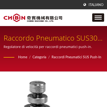
ITALIANO
Raccordo Pneumatico SUS304
Push To Connect, Raccordo
Regolatore di velocità per raccordi pneumatici push-in.
Pneumatico A Un Tocco
Home
/
Categoria
/
Raccordi Pneumatici SUS Push-In