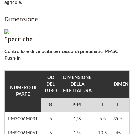
agricole.
Dimensione
Specifiche
Controllore di velocità per raccordi pneumatici PMSC
Push-in
OD
DIMENSIONE
DEL
DELLA
DIMENSI
NUMERO DI
TUBO
FILETTATURA
PARTE
Ø
P-PT
I
L
PMSC06M03T
6
1/8
6.5
39.5
34
PMSC06M06T
6
1/4
10.5
45
34