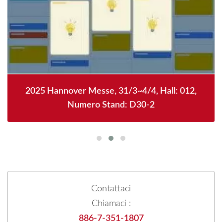
2025 Hannover Messe, 31/3~4/4, Hall: 012,
Numero Stand: D30-2
Contattaci
Chiamaci :
886-7-351-1807