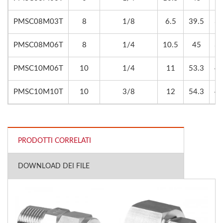
PMSC08M03T
8
1/8
6.5
39.5
35
PMSC08M06T
8
1/4
10.5
45
35
PMSC10M06T
10
1/4
11
53.3
41
PMSC10M10T
10
3/8
12
54.3
41
PRODOTTI CORRELATI
DOWNLOAD DEI FILE