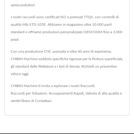
semiconduttori.
I nostri raccordi sono certificati ISO e premiati TTQS, con controlli di
qualità MIL-STD-105E. Abbiamo in magazzino oltre 10.000 parti
standard e offriamo produzioni personalizzate OEM/ODM fino a 3.000
pezzi.
Con una produzione CNC avanzata e oltre 40 anni di esperienza,
CHIBIN Machine soddisfa specifiche rigorose per la finitura superficiale,
gli standard delle filettature e i test di tenuta. Richiedi un preventivo
veloce oggi.
CHIBIN Machine ti invita a esplorare i nostri
Raccordi
,
Raccordi per Tubazioni
,
Accoppiamenti Rapidi
,
Valvola
di alta qualità e
sentiti libero di
Contattaci
.