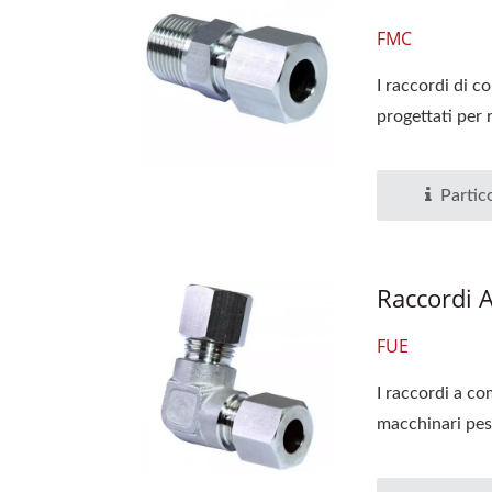
FMC
I raccordi di c
progettati per r
Partico
Raccordi 
FUE
I raccordi a co
macchinari pesa