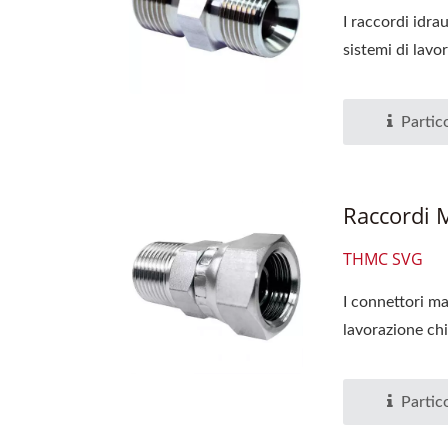
I raccordi idra
sistemi di lavor
Partico
Raccordi 
THMC SVG
I connettori ma
lavorazione chim
Partico