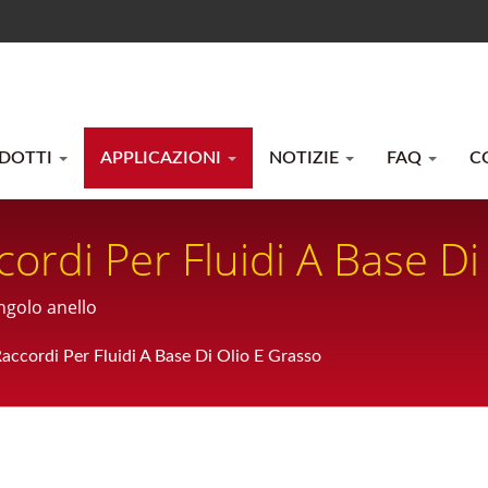
DOTTI
APPLICAZIONI
NOTIZIE
FAQ
C
cordi Per Fluidi A Base Di
ingolo anello
Raccordi Per Fluidi A Base Di Olio E Grasso