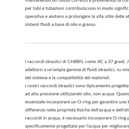
Mantenendo un flusso corretto e prevenendo la con
per tubi e tubazioni contribuiscono in modo significa
operativa e aiutano a prolungare la vita utile delle at
sistemi fluidi a base di olio e grasso.
I raccordi idraulici di CHIBIN, come JIC a 37 gradi, 
adattarsi a un'ampia gamma di fluidi idraulici, su misu
del sistema e la compatibilità dei materiali.
I nostri raccordi idraulici sono tipicamente progettati
ad alta pressione utilizzando olio, non acqua. Quand
essenziale incorporare un O-ring per garantire una te
differenze nelle proprietà fisiche dell'acqua e dell'ol
raccordi in acqua, è necessario incorporare O-ring 
specificamente progettate per l'acqua per migliorare