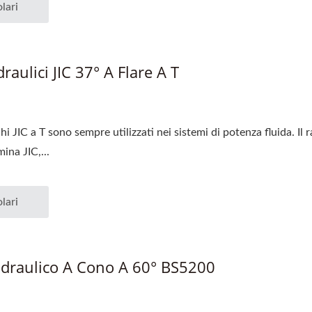
lari
raulici JIC 37° A Flare A T
hi JIC a T sono sempre utilizzati nei sistemi di potenza fluida. Il
ina JIC,...
lari
Idraulico A Cono A 60° BS5200