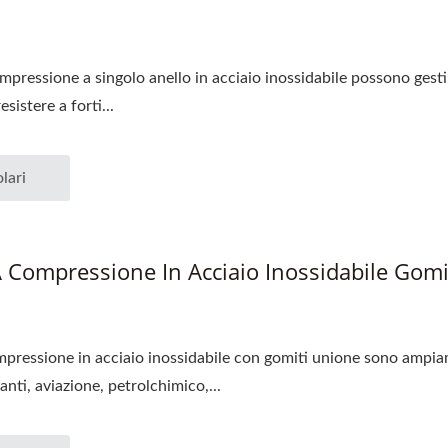
ompressione a singolo anello in acciaio inossidabile possono gest
esistere a forti...
lari
A Compressione In Acciaio Inossidabile Gom
mpressione in acciaio inossidabile con gomiti unione sono ampiame
nti, aviazione, petrolchimico,...