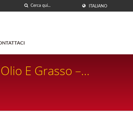
ITALIANO
ONTATTACI
 Olio E Grasso –