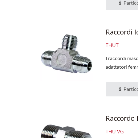
Partico
Raccordi Id
THUT
I raccordi masc
adattatori femm
Partico
Raccordo 
THU VG