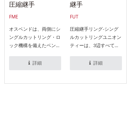
圧縮継手
継手
FME
FUT
オスベンドは、両側にシ
圧縮継手リング-シング
ングルカットリング・ロ
ルカットリングユニオン
ック機構を備えたベンド
ティーは、3辺すべてが
継手です。片側は圧縮継
同一サイズですが、3つ
手リング-シングルカッ
の接続ポートごとに異な
詳細
詳細
トリングによって気密性
るサイズでカスタマイズ
を確保し、もう片側はホ
することも可能です。ま
ースニップルPT又はNPT
たは、オスブランチティ
です。その他のご要望が
ータイプやオスランティ
ございましたら、当社ま
ータイプ。圧縮継手リン
でお問い合わせくださ
グ-シングルカットリン
い。
グは、腐食性流体、油
圧・空圧システム、化学