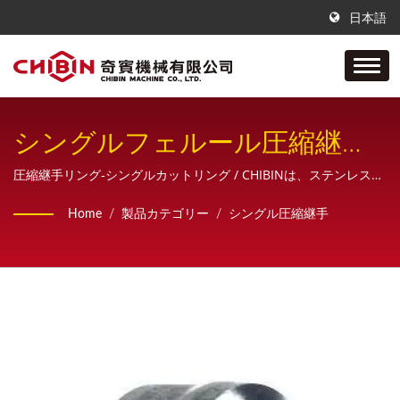
日本語
シングルフェルール圧縮継手
用
圧縮継手リング-シングルカットリング / CHIBINは、ステンレス鋼
製空気・油圧配管継手の製造を専門とする会社です。 サンプル、
Home
/
製品カテゴリー
/
シングル圧縮継手
設計、図面作成から最終製品まで、一貫生産体制で、お客様に 包
括的な販売サービスを提供しています。