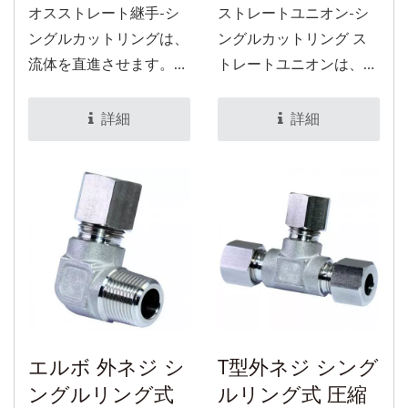
オスストレート継手-シ
ストレートユニオン-シ
ングルカットリングは、
ングルカットリング ス
流体を直進させます。片
トレートユニオンは、両
側は圧縮継手リング-シ
側にシングルカットリン
ングルカットリングとナ
グ・ロック機構を備えた
詳細
詳細
ットで気密を確保し、も
ストレート継手です。当
う片側はホースニップル
社の圧縮継手リング-シ
PTまたはNPTです。 オ
ングルカットリングは熱
スストレート継手-シン
処理加工が施され、硬度
グルカットリングは、L
は1000Hv以上であるた
シリーズ（低圧用）とS
め、より高い圧力に耐え
シリーズ（高圧用）に分
ることができます。
かれています。
エルボ 外ネジ シ
T型外ネジ シング
ングルリング式
ルリング式 圧縮