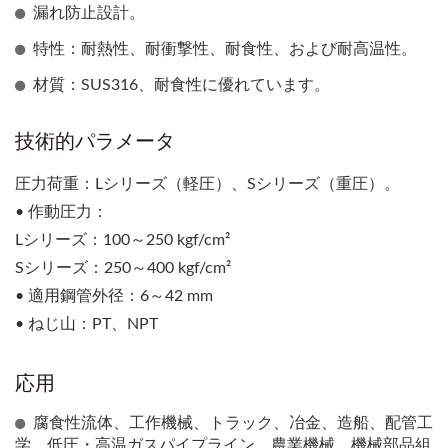
漏れ防止設計。
特性：耐熱性、耐衝撃性、耐食性、および耐高温性。
材質：SUS316、耐食性に優れています。
技術的パラメータ
圧力荷重：Lシリーズ（軽圧）、Sシリーズ（重圧）。
• 作動圧力：
Lシリーズ：100～250 kgf/cm²
Sシリーズ：250～400 kgf/cm²
• 適用鋼管外径：6～42 mm
• ねじ山：PT、NPT
応用
腐食性流体、工作機械、トラック、冶金、造船、配管工
学、低圧・高温ガスパイプライン、農業機械、機械部品組