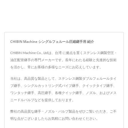
CHIBIN Machine シングルフェルール圧縮継手用 紹介
CHIBIN Machine Co., Ltdは、台湾 に拠点を置くステンレス鋼製空圧・
油圧配管継手の専門メーカーです。長年にわたる経験と先進的な技術
を活かし、常にお客様の多様なニーズにお応えしています。
当社は、高品質な製品として、ステンレス鋼製ダブルフェルールタイ
プ継手、シングルカットリング式パイプ継手、クイックタイプ継手、
ワンタッチ継手、高圧継手、各種クイック継手、ノズル、およびメス
ニードルバルブなどを提供しております。
弊社の高品質な継手・ノズル・バルブ製品をぜひご覧いただき、ご不
明な点がございましたらお気軽に
お問い合わせください
。