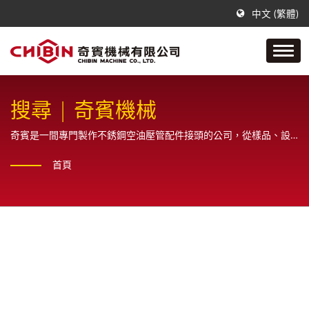
中文 (繁體)
搜尋 | 奇賓機械
奇賓是一間專門製作不銹鋼空油壓管配件接頭的公司，從樣品、設
計、繪圖原直到最終成品之一系列生產製造，且為客戶提供全方位
首頁
的銷售服務。