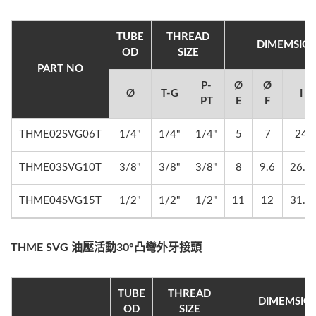
TUBE
THREAD
DIMEMSIO
OD
SIZE
PART NO
P-
Ø
Ø
Ø
T-G
I
PT
E
F
THME02SVG06T
1/4"
1/4"
1/4"
5
7
24
THME03SVG10T
3/8"
3/8"
3/8"
8
9.6
26.5
THME04SVG15T
1/2"
1/2"
1/2"
11
12
31.7
THME SVG 油壓活動30°凸彎外牙接頭
TUBE
THREAD
DIMEMSIO
OD
SIZE