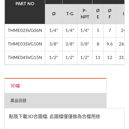
PART NO
P-
Ø
Ø
Ø
T-G
I
NPT
E
F
THME02SVG06N
1/4"
1/4"
1/4"
5
7
24
THME03SVG10N
3/8"
3/8"
3/8"
8
9.6
26.5
THME04SVG15N
1/2"
1/2"
1/2"
11
12
31.7
3D檔
產品目錄
點我下載3D合圖檔, 此圖檔僅僅做為合檔用途