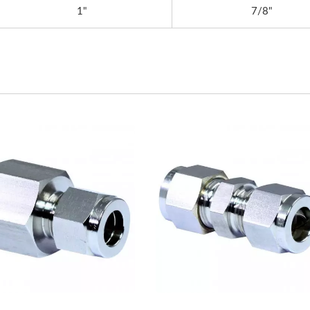
1"
7/8"