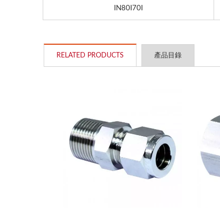
IN80I70I
RELATED PRODUCTS
產品目錄