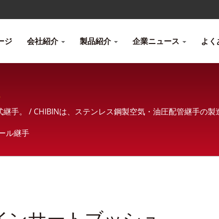
ージ
会社紹介
製品紹介
企業ニュース
よく
ュ
手。 / CHIBINは、ステンレス鋼製空気・油圧配管継手の
に 包括的な販売サービスを提供しています。
ール継手
インサートブッシュ