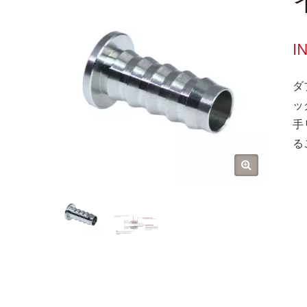
I
ダ
ッ
手
る