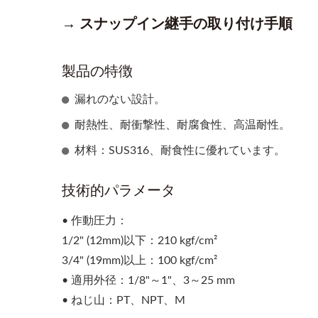
→ スナップイン継手の取り付け手順
製品の特徴
漏れのない設計。
耐熱性、耐衝撃性、耐腐食性、高温耐性。
材料：SUS316、耐食性に優れています。
技術的パラメータ
• 作動圧力：
1/2" (12mm)以下：210 kgf/cm²
3/4" (19mm)以上：100 kgf/cm²
• 適用外径：1/8"～1"、3～25 mm
• ねじ山：PT、NPT、M