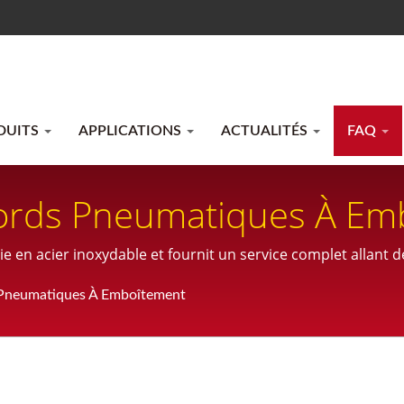
DUITS
APPLICATIONS
ACTUALITÉS
FAQ
ccords Pneumatiques À Em
 en acier inoxydable et fournit un service complet allant de 
ure.
s Pneumatiques À Emboîtement