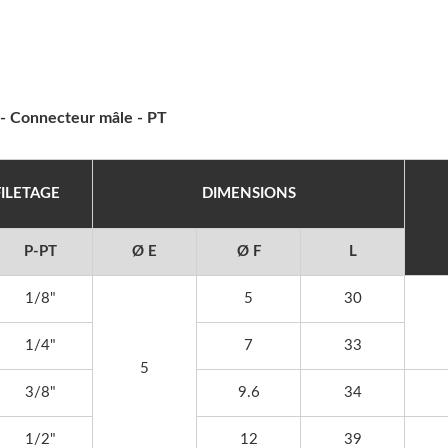
 - Connecteur mâle - PT
FILETAGE
DIMENSIONS
P-PT
Ø E
Ø F
L
1/8"
5
30
25 SEMICON JAPAN,
2025 TIMTOS 03/03~0
1/4"
7
33
5
~19, Tokyo Big Sight, Les
Centre De Commer
3/8"
9.6
34
ormations Sur Le Stand
Mondial De Taipei (T
Arrivent Bientôt
Hall 1, Numéro De Sta
1/2"
12
39