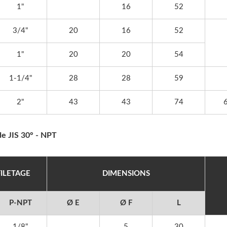
1"
16
52
3/4"
20
16
52
1"
20
20
54
1-1/4"
28
28
59
2"
43
43
74
de JIS 30° - NPT
FILETAGE
DIMENSIONS
P-NPT
Ø E
Ø F
L
1/8"
5
30