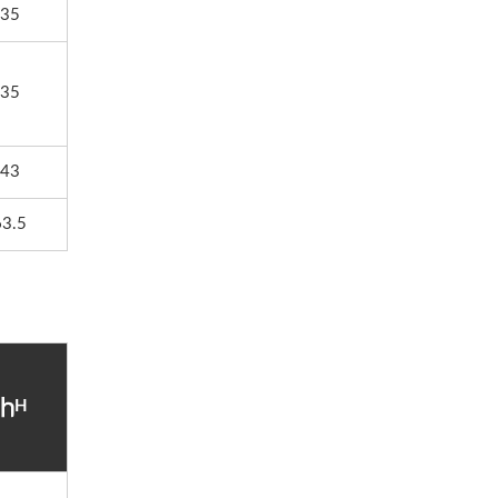
35
35
43
63.5
H