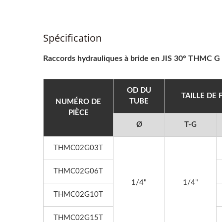
Spécification
Raccords hydrauliques à bride en JIS 30° THMC G
OD DU
TAILLE DE 
TUBE
NUMÉRO DE
PIÈCE
Ø
T-G
THMC02G03T
2025 Hannover Messe,
20
THMC02G06T
1/4"
1/4"
31/03~04/04, Hall : 012,
12/17
THMC02G10T
Numéro De Stand : D30-2
Inf
THMC02G15T