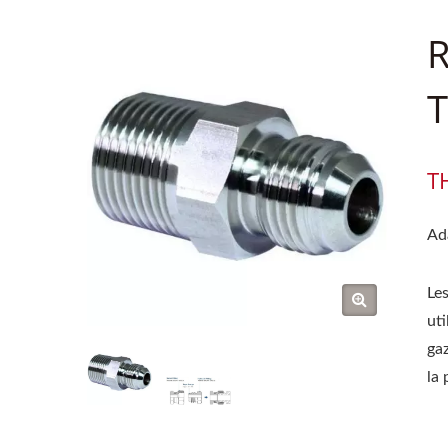
R
T
T
Ad
Le
uti
gaz
la 