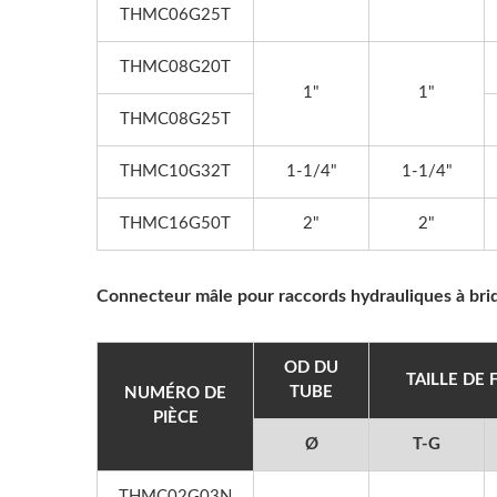
THMC06G25T
THMC08G20T
1"
1"
THMC08G25T
THMC10G32T
1-1/4"
1-1/4"
THMC16G50T
2"
2"
Connecteur mâle pour raccords hydrauliques à bri
OD DU
TAILLE DE 
TUBE
NUMÉRO DE
PIÈCE
Ø
T-G
THMC02G03N