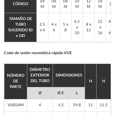
04
06
08
10
12
16
CÓDIGO
20 
M
M
M
M
M
M
TAMAÑO DE
6.5
12
4.5
TUBO
2.5
4 x
5 x
8 x
x
x
x
SUGERIDO ID
x 4
6
8
12
10
16
6.3
x OD
Codo de unión neumática rápida VUE
DIÁMETRO
EXTERIOR
DIMENSIONES
NÚMERO
DEL TUBO
DE
H
H
PARTE
Ø
Ø E
L
VUE04M
4
1.5
19.8
11
11.5