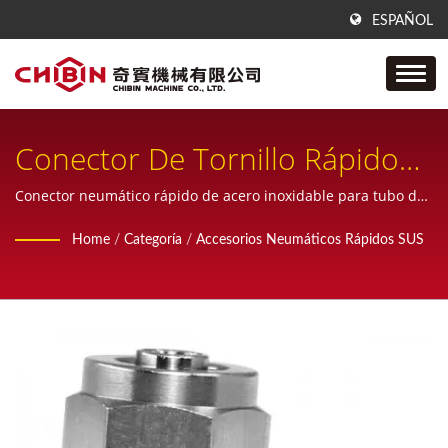
ESPAÑOL
Conector De Tornillo Rápido
SUS304, Acoplamiento De
Conector neumático rápido de acero inoxidable para tubo de
plástico.
Espárrago, Acoplamiento
Home
/
Categoría
/
Accesorios Neumáticos Rápidos SUS
Rápido Para Tubería De
Plástico, Conexión De Tubo
Ss316 Para Tubería /
Manguera De Aire