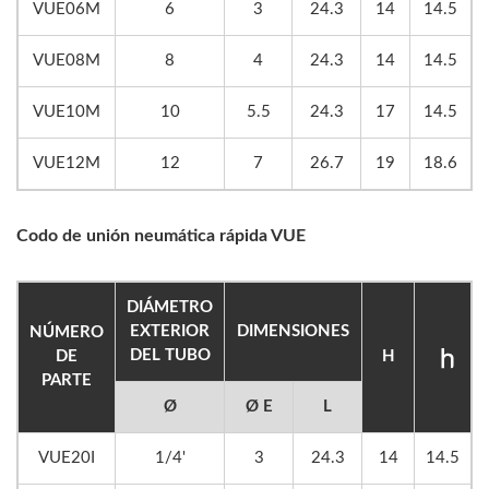
VUE06M
6
3
24.3
14
14.5
VUE08M
8
4
24.3
14
14.5
VUE10M
10
5.5
24.3
17
14.5
VUE12M
12
7
26.7
19
18.6
Codo de unión neumática rápida VUE
DIÁMETRO
EXTERIOR
DIMENSIONES
NÚMERO
DEL TUBO
DE
H
PARTE
Ø
Ø E
L
VUE20I
1/4'
3
24.3
14
14.5