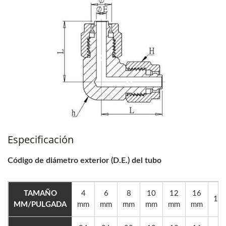
Especificación
Código de diámetro exterior (D.E.) del tubo
TAMAÑO
4
6
8
10
12
16
1/4
MM/PULGADA
mm
mm
mm
mm
mm
mm