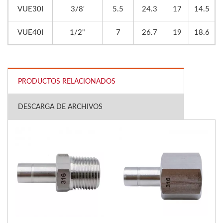
VUE30I
3/8'
5.5
24.3
17
14.5
VUE40I
1/2"
7
26.7
19
18.6
PRODUCTOS RELACIONADOS
DESCARGA DE ARCHIVOS