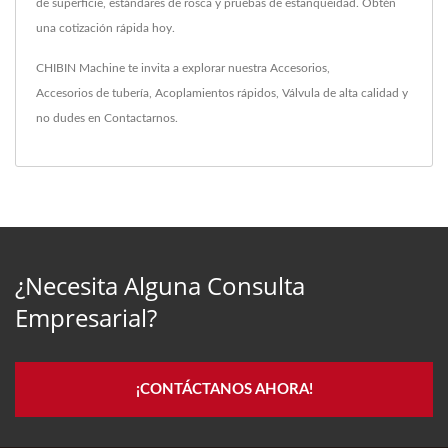
de superficie, estándares de rosca y pruebas de estanqueidad. Obtén
una cotización rápida hoy.
CHIBIN Machine te invita a explorar nuestra
Accesorios
,
Accesorios de tubería
,
Acoplamientos rápidos
,
Válvula
de alta calidad y
no dudes en
Contactarnos
.
¿Necesita Alguna Consulta
Empresarial?
¡CONTÁCTANOS AHORA!