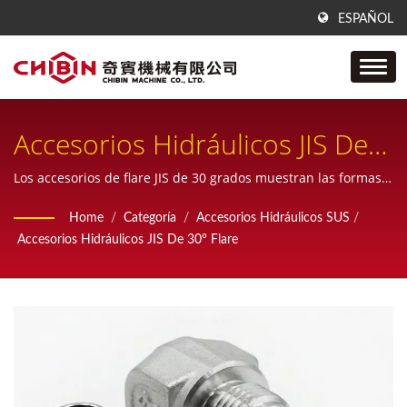
ESPAÑOL
Accesorios Hidráulicos JIS De
30° Flare
Los accesorios de flare JIS de 30 grados muestran las formas
de Conector Macho (Machos JIS x Macho PT/NPT), Codo Macho
Home
/
Categoría
/
Accesorios Hidráulicos SUS
/
(Machos JIS x Macho PT/NPT) y Unión (Machos JIS x Machos
Accesorios Hidráulicos JIS De 30° Flare
JIS).