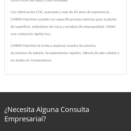
OEM/ODM de hasta 3,000 unidades.
Con fabricación CNC avanzada y más de 40 años de experiencia,
CHIBIN Machine cumple con especificaciones estrictas para acabado
de superficie, estándares de rosca y pruebas de estanqueidad. Obtén
una cotización rápida hoy.
CHIBIN Machine te invita a explorar nuestra
Accesorios
,
Accesorios de tubería
,
Acoplamientos rápidos
,
Válvula
de alta calidad y
no dudes en
Contactarnos
.
¿Necesita Alguna Consulta
Empresarial?