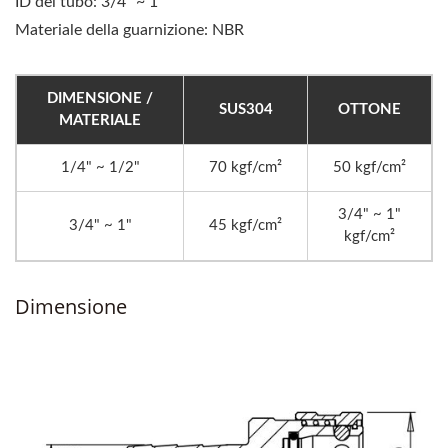
ID del tubo: 3/4" ~ 1"
Materiale della guarnizione: NBR
DIMENSIONE /
SUS304
OTTONE
MATERIALE
1/4" ~ 1/2"
70 kgf/cm²
50 kgf/cm²
3/4" ~ 1"
3/4" ~ 1"
45 kgf/cm²
kgf/cm²
Dimensione