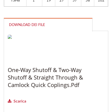
TSH8
1"
19
27
57
58
102
DOWNLOAD DEI FILE
One-Way Shutoff & Two-Way
Shutoff & Straight Through &
Camlock Quick Coplings.pdf
Scarica