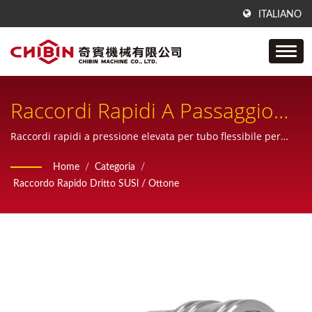
ITALIANO
Raccordi Rapidi A Passaggio
Diretto Per Tubo Flessibile Con
Raccordi rapidi a pressione elevata per tubo flessibile per
lavatrice auto.
Attacco A Gomito
Home
/
Categoria
/
Raccordo Rapido Dritto SUSl / Ottone