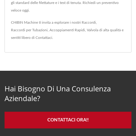
gli standard delle filettature e i test di tenuta. Richiedi un preventivo
veloce oggi.
CHIBIN Machine ti invita a esplorare i nostri
Raccordi
,
Raccordi per Tubazioni
,
Accoppiamenti Rapidi
,
Valvola
di alta qualità e
sentiti libero di
Contattaci
.
Hai Bisogno Di Una Consulenza
Aziendale?
CONTATTACI ORA!!