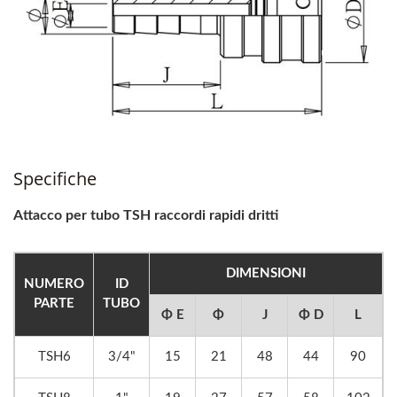
Specifiche
Attacco per tubo TSH raccordi rapidi dritti
DIMENSIONI
NUMERO
ID
PARTE
TUBO
Φ E
Φ
J
Φ D
L
TSH6
3/4"
15
21
48
44
90