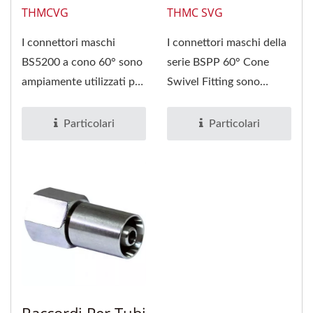
THMCVG
THMC SVG
I connettori maschi
I connettori maschi della
BS5200 a cono 60° sono
serie BSPP 60° Cone
ampiamente utilizzati per
Swivel Fitting sono
unire tubazioni in un
ampiamente utilizzati per
sistema...
collegare...
Particolari
Particolari
Raccordi Per Tubi