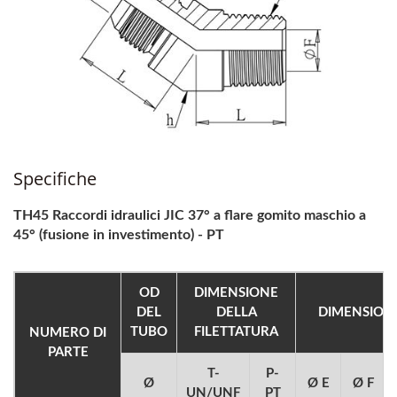
Specifiche
TH45 Raccordi idraulici JIC 37° a flare gomito maschio a
45° (fusione in investimento) - PT
OD
DIMENSIONE
DEL
DELLA
DIMENSION
TUBO
FILETTATURA
NUMERO DI
PARTE
T-
P-
Ø
Ø E
Ø F
UN/UNF
PT