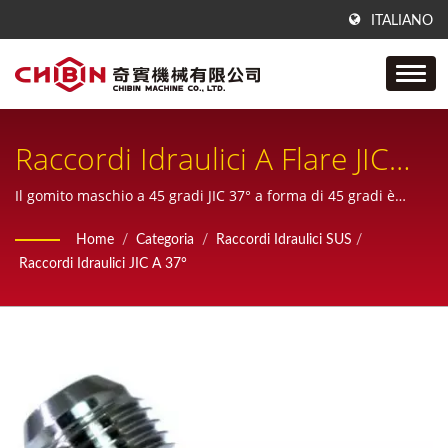
ITALIANO
Raccordi Idraulici A Flare JIC
37° Gomito Maschio A 45°
Il gomito maschio a 45 gradi JIC 37° a forma di 45 gradi è
realizzato tramite fusione di precisione a cera persa.
(fusione In Conchiglia)
Home
/
Categoria
/
Raccordi Idraulici SUS
/
Raccordi Idraulici JIC A 37°