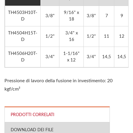
TH4503H10T-
9/16" x
3/8"
3/8"
7
9
D
18
TH4504H15T-
3/4" x
1/2"
1/2"
11
12
D
16
TH4506H20T-
1-1/16"
3/4"
3/4"
14,5
14,5
D
x 12
Pressione di lavoro della fusione in investimento: 20
kgf/cm²
PRODOTTI CORRELATI
DOWNLOAD DEI FILE