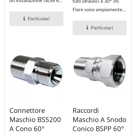
un'installazione facile e
tubi idraulici a 30° JIS
una compatibilità senza...
Flare sono ampiamente
utilizzati per unire...
Particolari
Particolari
Connettore
Raccordi
Maschio BS5200
Maschio A Snodo
A Cono 60°
Conico BSPP 60°