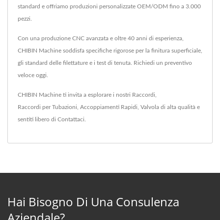
standard e offriamo produzioni personalizzate OEM/ODM fino a 3.000
pezzi.
Con una produzione CNC avanzata e oltre 40 anni di esperienza,
CHIBIN Machine soddisfa specifiche rigorose per la finitura superficiale,
gli standard delle filettature e i test di tenuta. Richiedi un preventivo
veloce oggi.
CHIBIN Machine ti invita a esplorare i nostri
Raccordi
,
Raccordi per Tubazioni
,
Accoppiamenti Rapidi
,
Valvola
di alta qualità e
sentiti libero di
Contattaci
.
Hai Bisogno Di Una Consulenza
Aziendale?