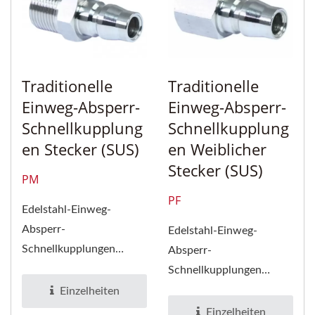
Traditionelle
Traditionelle
Einweg-Absperr-
Einweg-Absperr-
Schnellkupplung
Schnellkupplung
En Stecker (SUS)
En Weiblicher
Stecker (SUS)
PM
PF
Edelstahl-Einweg-
Absperr-
Edelstahl-Einweg-
Schnellkupplungen
Absperr-
(traditioneller Typ) -
Schnellkupplungen
Männliche Buchse und
(traditioneller Typ) -
Einzelheiten
Stecker...
Weibliche Buchse und
Einzelheiten