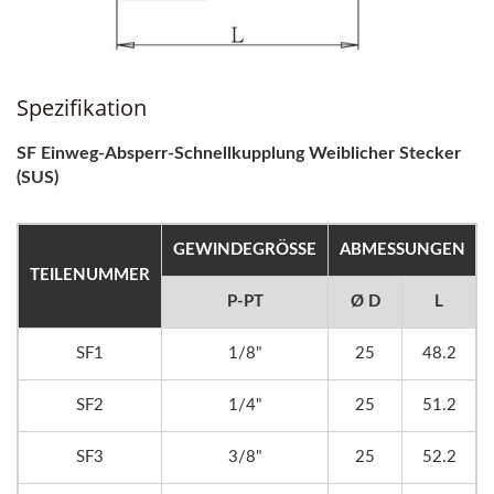
Spezifikation
SF Einweg-Absperr-Schnellkupplung Weiblicher Stecker
(SUS)
GEWINDEGRÖSSE
ABMESSUNGEN
TEILENUMMER
P-PT
Ø D
L
SF1
1/8"
25
48.2
SF2
1/4"
25
51.2
SF3
3/8"
25
52.2