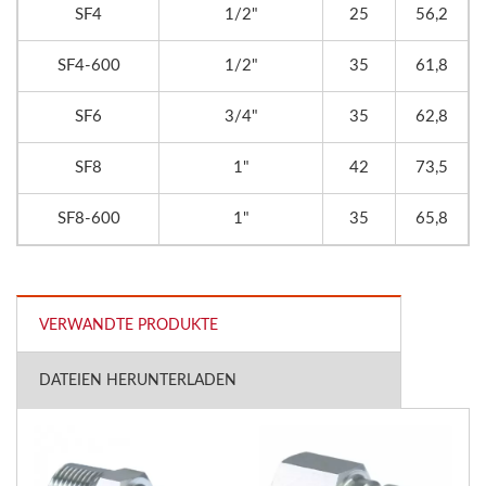
SF4
1/2"
25
56,2
SF4-600
1/2"
35
61,8
SF6
3/4"
35
62,8
SF8
1"
42
73,5
SF8-600
1"
35
65,8
VERWANDTE PRODUKTE
DATEIEN HERUNTERLADEN